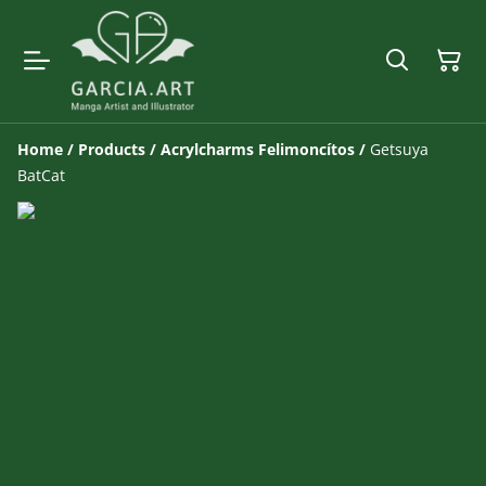
Home
/
Products
/
Acrylcharms Felimoncítos
/
Getsuya
BatCat