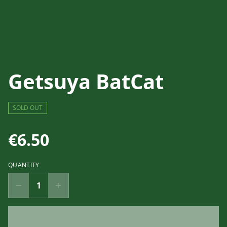
Getsuya BatCat
SOLD OUT
€6.50
QUANTITY
Buy now