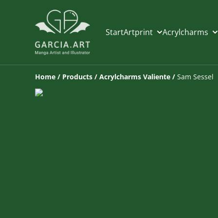
Start
Artprint
Acrylcharms
Home
/
Products
/
Acrylcharms Valiente
/
Sam Sessel