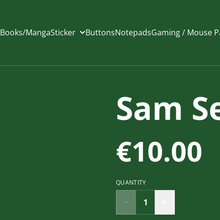
Books/Manga
Sticker
Buttons
Notepads
Gaming / Mouse P
Sam Se
€10.00
QUANTITY