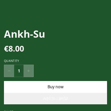
Ankh-Su
€8.00
QUANTITY
Buy now
Add to cart