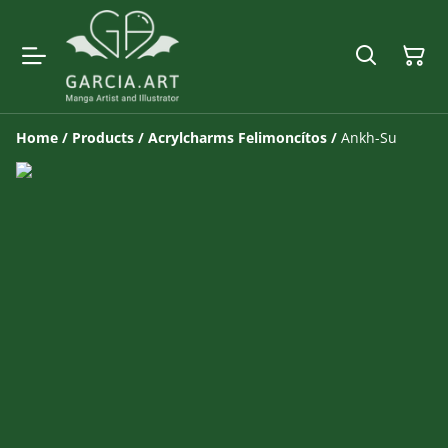
Home
/
Products
/
Acrylcharms Felimoncítos
/
Ankh-Su