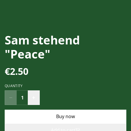
Sam stehend
"Peace"
€2.50
QUANTITY
Buy now
Add to cart