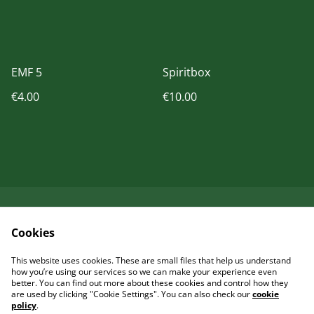
EMF 5
Spiritbox
€4.00
€10.00
Kontaktieren Sie uns
Rechtliche
Cookies
Bestimmungen
Datenschutzbestimm
Cookie-Richtlinie
This website uses cookies. These are small files that help us understand
ungen von SumUp
how you’re using our services so we can make your experience even
better. You can find out more about these cookies and control how they
are used by clicking "Cookie Settings". You can also check our
cookie
policy
.